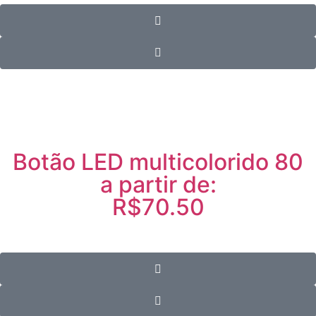
Botão LED multicolorido 80
a partir de:
R$70.50