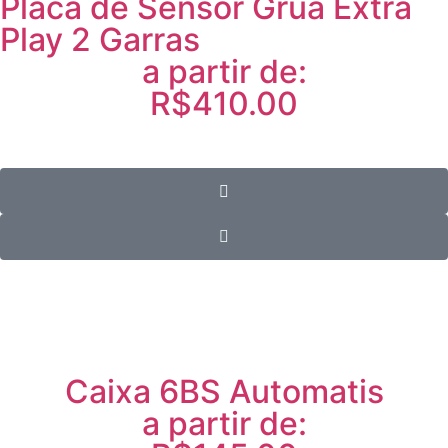
Placa de Sensor Grua Extra
Play 2 Garras
a partir de:
R$410.00
Caixa 6BS Automatis
a partir de: