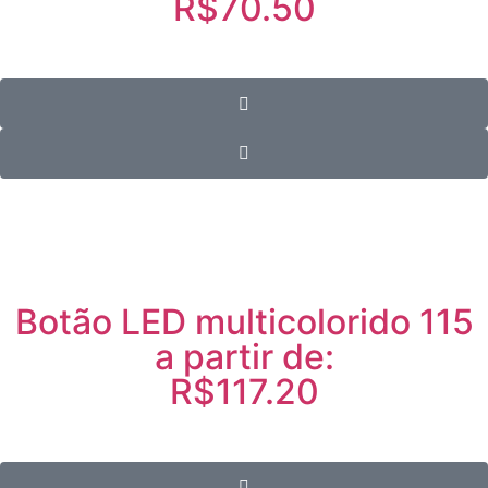
R$70.50
Botão LED multicolorido 115
a partir de:
R$117.20